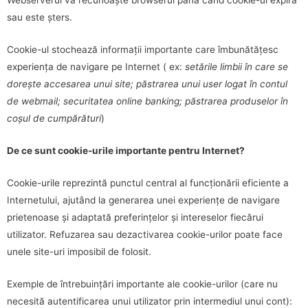
Webserverul va recunoaște browserul până când cookie-ul expiră
sau este șters.
Cookie-ul stochează informații importante care îmbunătățesc
experiența de navigare pe Internet ( ex:
setările limbii în care se
dorește accesarea unui site; păstrarea unui user logat în contul
de webmail; securitatea online banking; păstrarea produselor în
coșul de cumpărături
)
De ce sunt cookie-urile importante pentru Internet?
Cookie-urile reprezintă punctul central al funcționării eficiente a
Internetului, ajutând la generarea unei experiențe de navigare
prietenoase și adaptată preferințelor și intereselor fiecărui
utilizator. Refuzarea sau dezactivarea cookie-urilor poate face
unele site-uri imposibil de folosit.
Exemple de întrebuințări importante ale cookie-urilor (care nu
necesită autentificarea unui utilizator prin intermediul unui cont):