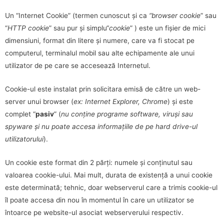
Un “Internet Cookie” (termen cunoscut și ca
“browser cookie
” sau
“
HTTP cookie
” sau pur și simplu“
cookie
” ) este un fișier de mici
dimensiuni, format din litere și numere, care va fi stocat pe
computerul, terminalul mobil sau alte echipamente ale unui
utilizator de pe care se accesează Internetul.
Cookie-ul este instalat prin solicitara emisă de către un web-
server unui browser (
ex: Internet Explorer, Chrome
) și este
complet “
pasiv
” (
nu conține programe software, viruși sau
spyware și nu poate accesa informațiile de pe hard drive-ul
utilizatorului
).
Un cookie este format din 2 părți: numele și conținutul sau
valoarea cookie-ului. Mai mult, durata de existență a unui cookie
este determinată; tehnic, doar webserverul care a trimis cookie-ul
îl poate accesa din nou în momentul în care un utilizator se
întoarce pe website-ul asociat webserverului respectiv.