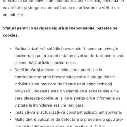
furnizează diferite nivele de acceptare a cookie-urilor, perioada de
valabilitate și ștergere automată dupa ce utilizatorul a vizitat un
anumit site.
Sfaturi pentru o navigare sigură și responsabilă, bazatăa pe
cookies.
Particularizați-vă setările browserului în ceea ce privește
cookie-urile pentru a reflecta un nivel confortabil pentru voi
al securității utilizării cookie-urilor.
Dacă împărțiți accesul la calculator, puteți lua în
considerare setarea browserului pentru a șterge datele
individuale de navigare de fiecare dată când închideți
browserul. Aceasta este o variantă de a accesa site-urile
care plasează cookie-uri și de a șterge orice informație de
vizitare la închiderea sesiunii navigare.
Instalați-vă și actualizați-vă constant aplicații antispyware.
Multe dintre aplicațiile de detectare și prevenire a spyware-
ului includ detectarea atacurilor pe site-uri. Astfel,