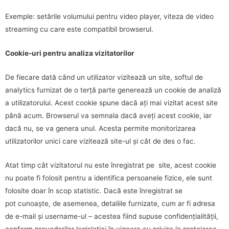
Exemple: setările volumului pentru video player, viteza de video
streaming cu care este compatibil browserul.
Cookie-uri pentru analiza vizitatorilor
De fiecare dată când un utilizator vizitează un site, softul de
analytics furnizat de o terță parte generează un cookie de analiză
a utilizatorului. Acest cookie spune dacă ați mai vizitat acest site
până acum. Browserul va semnala dacă aveți acest cookie, iar
dacă nu, se va genera unul. Acesta permite monitorizarea
utilizatorilor unici care vizitează site-ul și cât de des o fac.
Atat timp cât vizitatorul nu este înregistrat pe site, acest cookie
nu poate fi folosit pentru a identifica persoanele fizice, ele sunt
folosite doar în scop statistic. Dacă este înregistrat se
pot cunoaște, de asemenea, detaliile furnizate, cum ar fi adresa
de e-mail și username-ul – acestea fiind supuse confidențialității,
conform prevederilor legislației în vigoare cu privire la protejarea