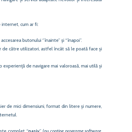
 internet, cum ar fi:
cesarea butonului ‘’înainte’’ și “înapoi’’.
de către utilizatori, astfel încât să le poată face și
 o experiență de navigare mai valoroasă, mai utilă și
șier de mici dimensiuni, format din litere și numere,
ternetul.
este complet “
pasiv
” (
nu conține programe software,