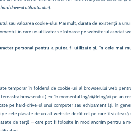
hard drive-ul utilizatorului
).
nutul sau valoarea cookie-ului. Mai mult, durata de existență a unu
momentul în care un utilizator se întoarce pe website-ul asociat we
aracter personal pentru a putea fi utilizate și, în cele mai mul
ate temporar în folderul de cookie-uri al browserului web pentr
fereastra browserului ( ex: în momentul logării/delogării pe un co
ate pe hard-drive-ul unui computer sau echipament (și, în gener
și pe cele plasate de un alt website decât cel pe care îl viziteaz
plasate de terți) – care pot fi folosite în mod anonim pentru a me
ilizatori.