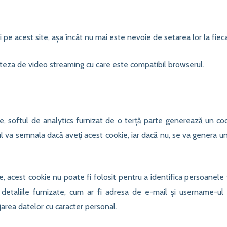
i pe acest site, așa încât nu mai este nevoie de setarea lor la fiecar
iteza de video streaming cu care este compatibil browserul.
te, softul de analytics furnizat de o terță parte generează un coo
l va semnala dacă aveți acest cookie, iar dacă nu, se va genera unu
e, acest cookie nu poate fi folosit pentru a identifica persoanele f
etaliile furnizate, cum ar fi adresa de e-mail și username-ul –
tejarea datelor cu caracter personal.