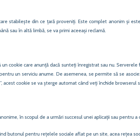
care stabilește din ce țară proveniți. Este complet anonim și este 
ână sau în altă limbă, se va primi aceeași reclamă.
ă un cookie care anunță dacă sunteți înregistrat sau nu. Serverele
ea pentru un serviciu anume. De asemenea, se permite să se asoci
”, acest cookie se va șterge automat când veți închide browserul s
 anonime, în scopul de a urmări succesul unei aplicații sau pentru a 
sind butonul pentru rețelele sociale aflat pe un site, acea rețea soc