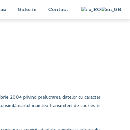
caz
Galerie
Contact
mbrie 2004
privind prelucrarea datelor cu caracter
re consimțământul înaintea transmiterii de cookies în
navigare și servicii adaptate nevoilor și interesului