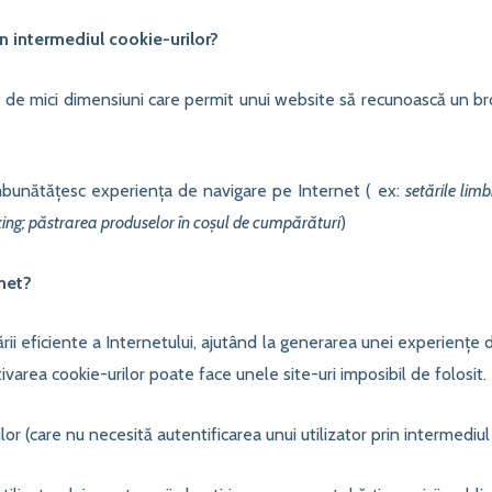
in intermediul cookie-urilor?
text de mici dimensiuni care permit unui website să recunoască un
mbunătățesc experiența de navigare pe Internet ( ex:
setările limb
king; păstrarea produselor în coșul de cumpărături
)
net?
ării eficiente a Internetului, ajutând la generarea unei experiențe 
ivarea cookie-urilor poate face unele site-uri imposibil de folosit.
r (care nu necesită autentificarea unui utilizator prin intermediul