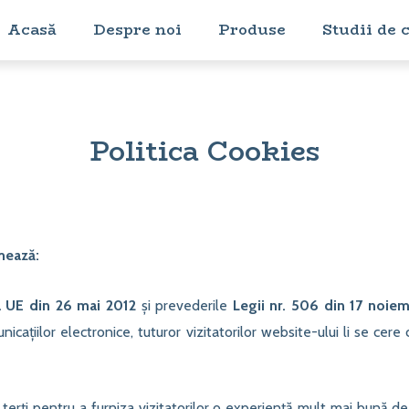
Acasă
Despre noi
Produse
Studii de 
Politica Cookies
rmează:
a UE din 26 mai 2012
și prevederile
Legii nr. 506 din 17 noie
unicaţiilor electronice, tuturor vizitatorilor website-ului li se ce
terți pentru a furniza vizitatorilor o experiență mult mai bună de 