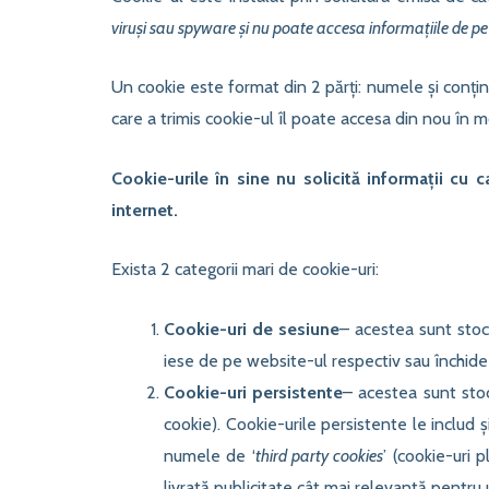
viruși sau spyware și nu poate accesa informațiile de pe 
Un cookie este format din 2 părți: numele și conți
care a trimis cookie-ul îl poate accesa din nou în 
Cookie-urile în sine nu solicită informații cu c
internet.
Exista 2 categorii mari de cookie-uri:
Cookie-uri de sesiune
– acestea sunt stoc
iese de pe website-ul respectiv sau închide 
Cookie-uri persistente
– acestea sunt stoc
cookie). Cookie-urile persistente le includ 
numele de ‘
third party cookies
’ (cookie-uri 
livrată publicitate cât mai relevantă pentru ut