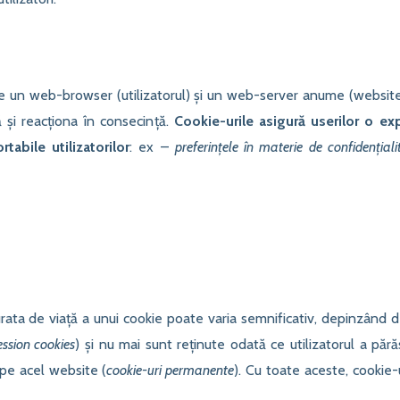
ntre un web-browser (utilizatorul) și un web-server anume (websi
 și reacționa în consecință.
Cookie-urile asigură userilor o exp
tabile utilizatorilor
: ex –
preferințele în materie de confidențiali
ata de viață a unui cookie poate varia semnificativ, depinzând d
ession cookies
) și nu mai sunt reținute odată ce utilizatorul a pără
 pe acel website (
cookie-uri permanente
). Cu toate aceste, cookie-