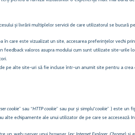
sului și livrării multiplelor servicii de care utilizatorul se bucură pe
în care este vizualizat un site, accesarea preferințelor vechi prin ac
un feedback valoros asupra modului cum sunt utilizate site-urile lor 
ori.
 de pe alte site-uri să fie incluse într-un anumit site pentru a crea
ser cookie
” sau “
HTTP cookie
” sau pur și simplu“
cookie
” ) este un fi
au alte echipamente ale unui utilizator de pe care se accesează In
către un web-server unui browser (
ex: Internet Explorer, Chrome
) și 