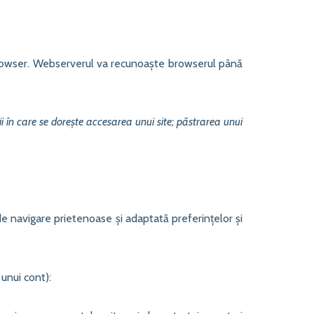
 browser. Webserverul va recunoaște browserul până
ii în care se dorește accesarea unui site; păstrarea unui
de navigare prietenoase și adaptată preferințelor și
 unui cont):