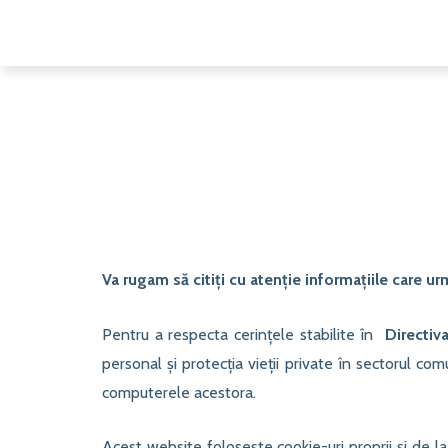
Va rugam să citiți cu atenție informațiile care u
Pentru a respecta cerințele stabilite în
Directiv
personal şi protecţia vieţii private în sectorul com
computerele acestora.
Acest website folosește cookie-uri proprii și de la 