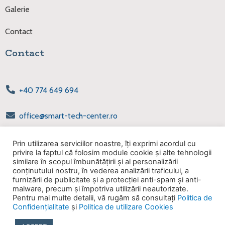
Galerie
Contact
Contact
+40 774 649 694
office@smart-tech-center.ro
smarttechcenter.office@gmail.com
Prin utilizarea serviciilor noastre, îți exprimi acordul cu
privire la faptul că folosim module cookie și alte tehnologii
similare în scopul îmbunătățirii și al personalizării
Str. Oasului nr. 57-59 Cluj-Napoca
conținutului nostru, în vederea analizării traficului, a
furnizării de publicitate și a protecției anti-spam și anti-
malware, precum și împotriva utilizării neautorizate.
Linkedin
Pentru mai multe detalii, vă rugăm să consultați
Politica de
Confidențialitate
și
Politica de utilizare Cookies
Copyright @ SMART TECH CENTER | ALL RIGHTS RESERVED