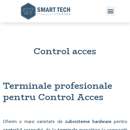
Control acces
Terminale profesionale
pentru Control Acces
Oferim o mare varietate de
subsisteme hardware
pentru
controlul accesului
, de la
terminale
monolitice la compoziții