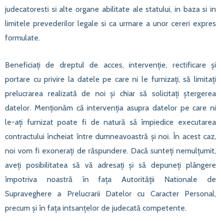
judecatoresti si alte organe abilitate ale statului, in baza si in
limitele prevederilor legale si ca urmare a unor cereri expres
formulate.
Beneficiați de dreptul de acces, intervenție, rectificare și
portare cu privire la datele pe care ni le furnizați, să limitați
prelucrarea realizată de noi și chiar să solicitați ștergerea
datelor. Menționăm că intervenția asupra datelor pe care ni
le-ați furnizat poate fi de natură să împiedice executarea
contractului încheiat între dumneavoastră și noi. În acest caz,
noi vom fi exonerați de răspundere. Dacă sunteți nemulțumit,
aveți posibilitatea să vă adresați și să depuneți plângere
împotriva noastră în fața Autorității Nationale de
Supraveghere a Prelucrarii Datelor cu Caracter Personal,
precum și în fața intsanțelor de judecată competente.